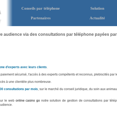
Conseils par téléphone
Solution
Menu principal
Partenaires
Actualité
e audience via des consultations par téléphone payées par
one d'experts avec leurs clients
.
r paiement sécurisé, l'accès à des experts compétents et reconnus, plebiscités par le
accès à une clientèle plus nombreuse.
00 consultations par mois
, sur le marché du conseil juridique, du soin aux anim
sur le web
online casino go
notre solution de gestion de consultations par télép
audience.